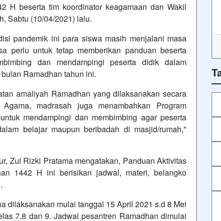
 H beserta tim koordinator keagamaan dan Wakil
 Sabtu (10/04/2021) lalu.
isi pandemik ini para siswa masih menjalani masa
sa perlu untuk tetap memberikan panduan beserta
bimbing dan mendampingi peserta didik dalam
T
di bulan Ramadhan tahun ini.
atan amaliyah Ramadhan yang dilaksanakan secara
an Agama, madrasah juga menambahkan Program
 untuk mendampingi dan membimbing agar peserta
dalam belajar maupun beribadah di masjid/rumah,"
r, Zul Rizki Pratama mengatakan, Panduan Aktivitas
n 1442 H ini berisikan jadwal, materi, belangko
.
dilaksanakan mulai tanggal 15 April 2021 s.d 8 Mei
 kelas 7,8 dan 9. Jadwal pesantren Ramadhan dimulai