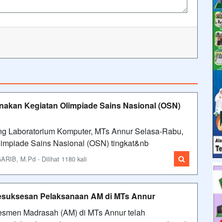
akan Kegiatan Olimpiade Sains Nasional (OSN)
ng Laboratorium Komputer, MTs Annur Selasa-Rabu,
impiade Sains Nasional (OSN) tingkat&nb
IB, M.Pd - Dilihat 1180 kali
 Kesuksesan Pelaksanaan AM di MTs Annur
smen Madrasah (AM) di MTs Annur telah