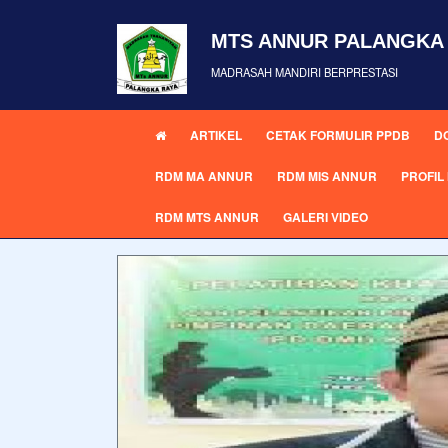
MTS ANNUR PALANGKA
MADRASAH MANDIRI BERPRESTASI
ARTIKEL
CETAK FORMULIR PPDB
D
RDM MA ANNUR
RDM MIS ANNUR
PROFI
RDM MTS ANNUR
GALERI VIDEO