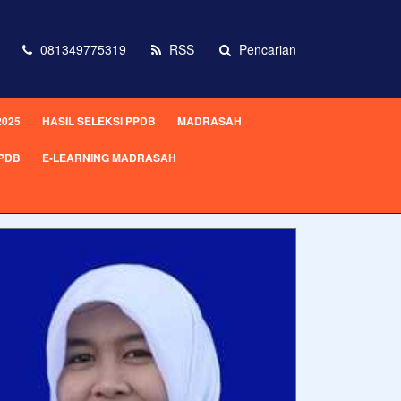
081349775319
RSS
Pencarian
2025
HASIL SELEKSI PPDB
MADRASAH
PPDB
E-LEARNING MADRASAH