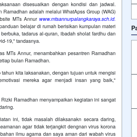
laksanaan disesuaikan dengan kondisi dan jadwal.
en Ramadhan adalah melalui WhatApss Group (WAG)
website MTs Annur
www.mtsannurpalangkaraya.sch.id.
panduan belajar di rumah berisikan kumpulan materi
P
 berbuka, tadarus al-quran, ibadah sholat fardhu dan
d-19," tandasnya.
as MTs Annur, menambahkan pesantren Ramadhan
setiap bulan Ramadhan.
 tahun kita laksanakan, dengan tujuan untuk mengisi
 memotivasi mereka agar menjadi insan yang baik,"
, Rizki Ramadhan menyampaikan kegiatan ini sangat
daring.
atan ini, tidak masalah dilaksanakn secara daring,
eamanan agar tidak terjangkit dengnan virus korona
ambahan ilmu agama dan saya aman dari wabah virus