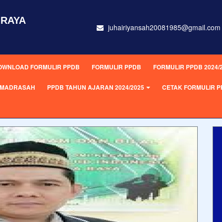
 RAYA
juhairiyansah20081985@gmail.com
OWNLOAD FORMULIR PPDB
FORMULIR PPDB
FORMULIR PPDB 2024/
L MADRASAH
PPDB TAHUN AJARAN 2024/2025
CETAK FORMULIR 