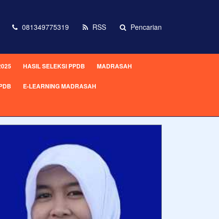
081349775319
RSS
Pencarian
2025
HASIL SELEKSI PPDB
MADRASAH
PPDB
E-LEARNING MADRASAH