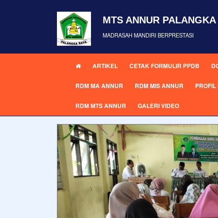
MTS ANNUR PALANGKA
MADRASAH MANDIRI BERPRESTASI
ARTIKEL
CETAK FORMULIR PPDB
D
RDM MA ANNUR
RDM MIS ANNUR
PROFI
RDM MTS ANNUR
GALERI VIDEO